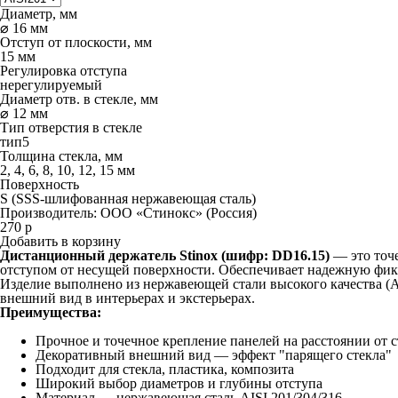
Диаметр, мм
⌀ 16 мм
Отступ от плоскости, мм
15 мм
Регулировка отступа
нерегулируемый
Диаметр отв. в стекле, мм
⌀ 12 мм
Тип отверстия в стекле
тип5
Толщина стекла, мм
2, 4, 6, 8, 10, 12, 15 мм
Поверхность
S (SSS-шлифованная нержавеющая сталь)
Производитель:
ООО «Стинокс» (Россия)
270
р
Добавить в корзину
Дистанционный держатель Stinox (шифр: DD16.15)
— это точе
отступом от несущей поверхности. Обеспечивает надежную фик
Изделие выполнено из нержавеющей стали высокого качества (A
внешний вид в интерьерах и экстерьерах.
Преимущества:
Прочное и точечное крепление панелей на расстоянии от 
Декоративный внешний вид — эффект "парящего стекла"
Подходит для стекла, пластика, композита
Широкий выбор диаметров и глубины отступа
Материал — нержавеющая сталь AISI 201/304/316