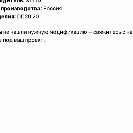
одитель:
Stinox
 производства:
Россия
делия:
DD20.20
ы не нашли нужную модификацию — свяжитесь с н
 под ваш проект.
Партнер
Контакты
info@stinox-systems.ru
Контакт
Продукц
8 (800) 300-86-95