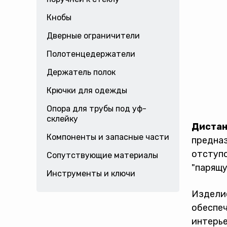
Кнобы
Дверные ограничители
Полотенцедержатели
Держатель полок
Крючки для одежды
Опора для трубы под уф-
склейку
Дистан
Компоненты и запасные части
предназ
отступо
Сопутствующие материалы
"парящу
Инструменты и ключи
Изделие
обеспеч
интерье