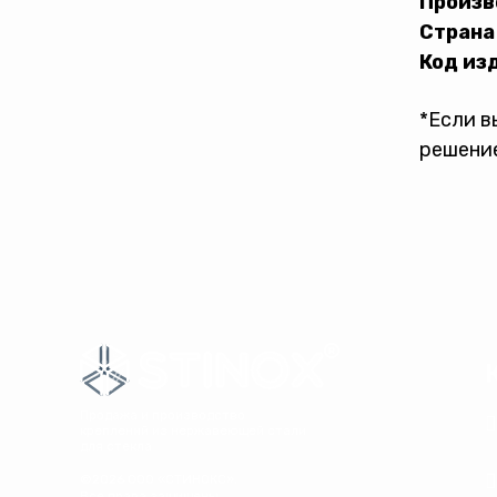
Произв
Страна
Код из
*Если в
решение
Продажа и производство
креплений из нержавеющей стали
для стекла
©2026 ООО «СТИНОКС».
Все права защищены