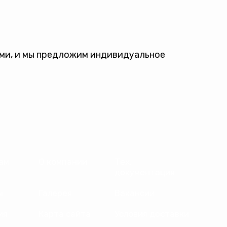
ами, и мы предложим индивидуальное
ам
О компании
Тех.
документация
ы
Галерея
Вакансии
ия
Карта сайта
Условия доставки