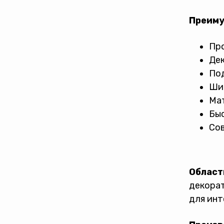
Преиму
Про
Дек
Под
Ши
Мат
Быс
Сов
Област
декорат
для инт