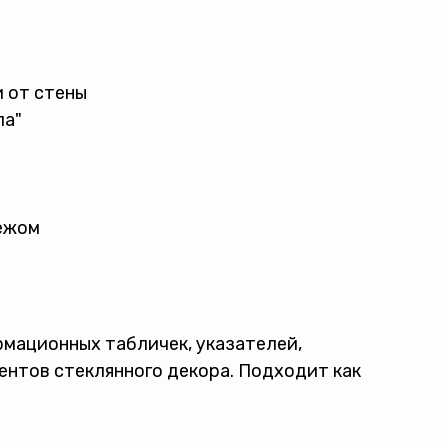
и от стены
ла"
пежом
мационных табличек, указателей,
ментов стеклянного декора. Подходит как