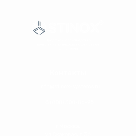
Продажа и производство
креплений из нержавеющей стали
для стекла
Контакты
info@stinox-systems.ru
8 (800) 300-86-95
г Москва,
ул Скаковая, д 36