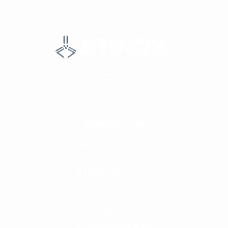
Продажа и производство
креплений из нержавеющей стали
для стекла
Контакты
info@stinox-systems.ru
8 (800) 300-86-95
г Москва,
ул Скаковая, д 36