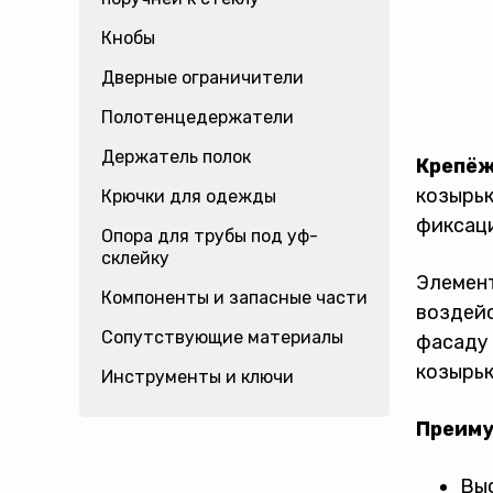
Кнобы
Дверные ограничители
Полотенцедержатели
Держатель полок
Крепёж
козырьк
Крючки для одежды
фиксаци
Опора для трубы под уф-
склейку
Элемент
Компоненты и запасные части
воздейс
Сопутствующие материалы
фасаду 
козырьк
Инструменты и ключи
Преиму
Выс