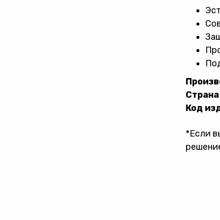
Эс
Со
Защ
Пр
Под
Произв
Страна
Код из
*Если в
решение