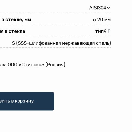
 в стекле, мм
⌀ 20 мм
я в стекле
тип9
S (SSS-шлифованная нержавеющая сталь)
ль:
ООО «Стинокс» (Россия)
вить в корзину