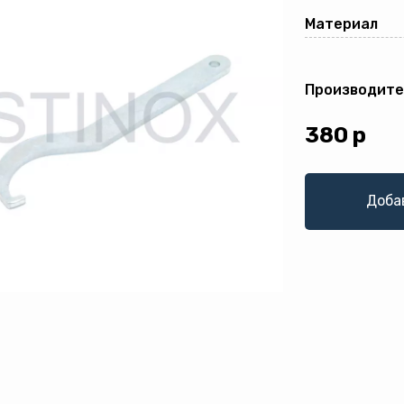
Материал
Производите
380
р
Доба