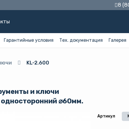
8 (8
акты
Гарантийные условия
Тех. документация
Галерея
лючи
KL-2.600
рументы и ключи
 односторонний ⌀60мм.
Артикул