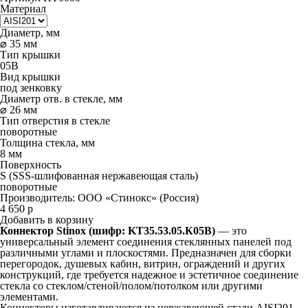
Материал
Диаметр, мм
⌀ 35 мм
Тип крышки
05B
Вид крышки
под зенковку
Диаметр отв. в стекле, мм
⌀ 26 мм
Тип отверстия в стекле
поворотные
Толщина стекла, мм
8 мм
Поверхность
S (SSS-шлифованная нержавеющая сталь)
поворотные
Производитель:
ООО «Стинокс» (Россия)
4 650
р
Добавить в корзину
Коннектор Stinox (шифр: KT35.53.05.К05B)
— это
универсальный элемент соединения стеклянных панелей под
различными углами и плоскостями. Предназначен для сборки
перегородок, душевых кабин, витрин, ограждений и других
конструкций, где требуется надежное и эстетичное соединение
стекла со стеклом/стеной/полом/потолком или другими
элементами.
Коннекторы изготавливаются из нержавеющей стали AISI201