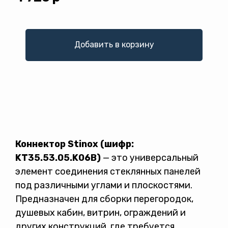
Добавить в корзину
Коннектор Stinox (шифр:
KT35.53.05.K06B)
— это универсальный
Политикой конфиденциальности
элемент соединения стеклянных панелей
под различными углами и плоскостями.
Предназначен для сборки перегородок,
душевых кабин, витрин, ограждений и
других конструкций, где требуется