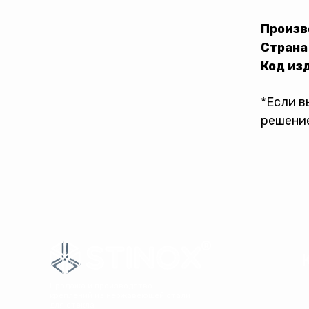
Произв
Страна
Код из
*Если в
решение
Продажа и производство
креплений из нержавеющей стали
для стекла