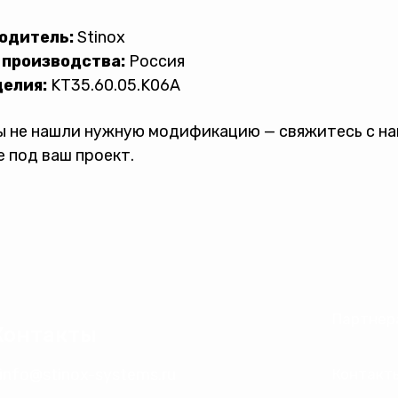
одитель:
Stinox
 производства:
Россия
делия:
KT35.60.05.K06A
ы не нашли нужную модификацию — свяжитесь с н
 под ваш проект.
Партнер
Контакты
info@stinox-systems.ru
Контакт