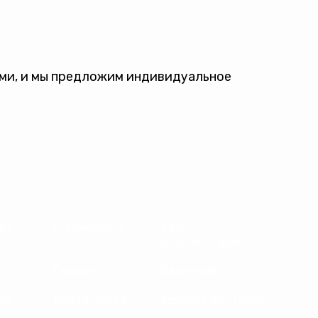
ами, и мы предложим индивидуальное
ам
О компании
Тех.
документация
ы
Галерея
Вакансии
ия
Карта сайта
Условия доставки