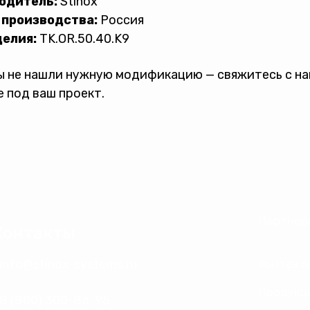
одитель:
Stinox
 производства:
Россия
делия:
TK.OR.50.40.K9
ы не нашли нужную модификацию — свяжитесь с н
 под ваш проект.
Партнер
Контакты
info@stinox-systems.ru
Контакт
Продукц
8 (800) 300-86-95