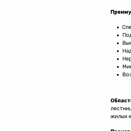
Преиму
Спе
Под
Выс
Над
Нер
Ми
Во
Област
лестниц
жилых к