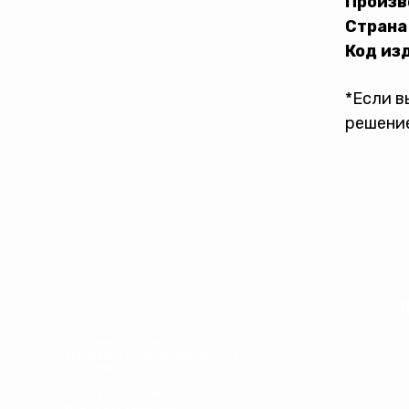
Произв
Страна
Код из
*Если в
решение
Продажа и производство
креплений из нержавеющей стали
для стекла
©2026 ООО «СТИНОКС».
Все права защищены