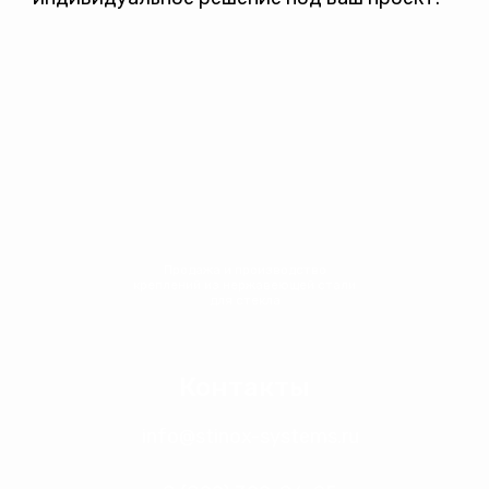
Продажа и производство
креплений из нержавеющей стали
для стекла
Контакты
info@stinox-systems.ru