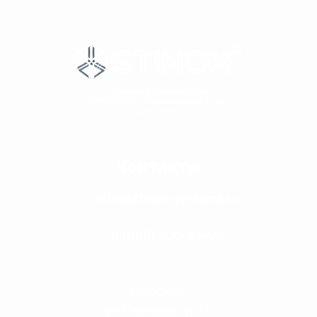
Продажа и производство
креплений из нержавеющей стали
для стекла
Контакты
info@stinox-systems.ru
8 (800) 300-86-95
г Москва,
ул Скаковая, д 36