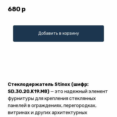
680
р
Добавить в корзину
Стеклодержатель Stinox (шифр:
Политикой конфиденциальности
SD.30.20.K19.М8)
— это надежный элемент
фурнитуры для крепления стеклянных
панелей в ограждениях, перегородках,
витринах и других архитектурных