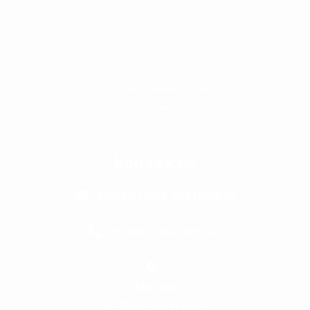
Продажа и производство
креплений из нержавеющей стали
для стекла
Контакты
info@stinox-systems.ru
8 (800) 300-86-95
г Москва,
ул Скаковая, д 36