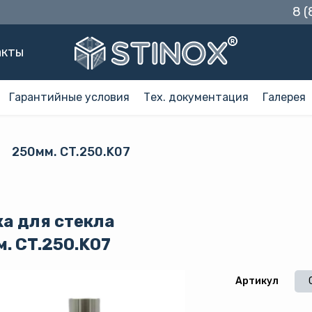
8 
акты
Гарантийные условия
Тех. документация
Галерея
250мм. CT.250.K07
а для стекла
. CT.250.K07
Артикул