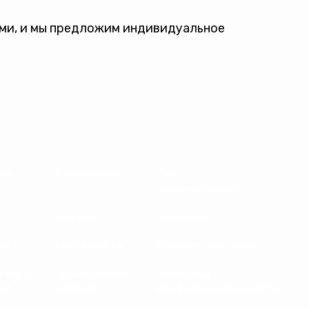
ами, и мы предложим индивидуальное
ам
О компании
Тех.
документация
ы
Галерея
Вакансии
ия
Карта сайта
Условия доставки
оплата
Гарантийные
Политика
ии
условия
конфиденциальности