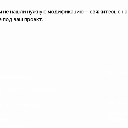
ы не нашли нужную модификацию — свяжитесь с н
 под ваш проект.
Партнер
Контакты
info@stinox-systems.ru
Контакт
Продукц
8 (800) 300-86-95
Заказ и 
продукц
г Москва,
ул Скаковая, д 36