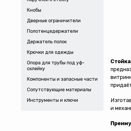
Кнобы
Дверные ограничители
Полотенцедержатели
Держатель полок
Крючки для одежды
Стойка 
Опора для трубы под уф-
склейку
предназ
витринн
Компоненты и запасные части
придаёт
Сопутствующие материалы
Изготав
Инструменты и ключи
и механ
Преиму