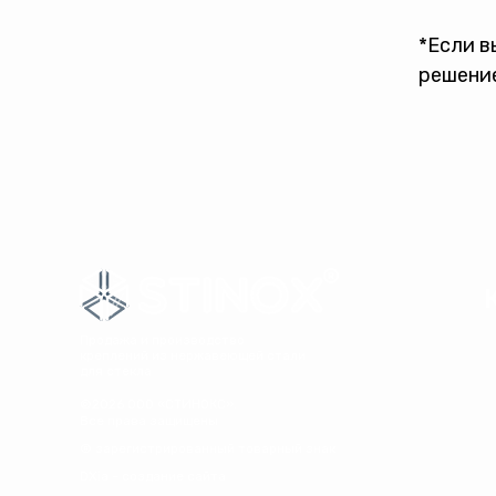
*Если в
решение
Продажа и производство
креплений из нержавеющей стали
для стекла
©2026 ООО «СТИНОКС».
Все права защищены
® зарегистрированный товарный знак
DXia - создание сайта