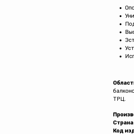
Опо
Уни
Под
Выс
Эс
Уст
Исп
Област
балконо
ТРЦ.
Произв
Страна
Код из