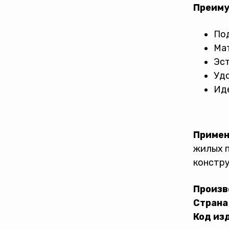
Преиму
Под
Мат
Эс
Удо
Иде
Примен
жилых п
констру
Произв
Страна
Код из