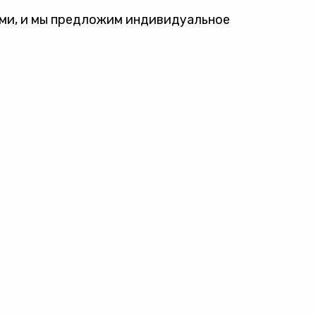
ами, и мы предложим индивидуальное
ам
О компании
Тех.
документация
ы
Галерея
Вакансии
ия
Карта сайта
Условия доставки
оплата
Гарантийные
Политика
ии
условия
конфиденциальности