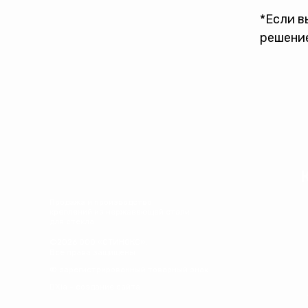
*Если в
решение
Продажа и производство
креплений из нержавеющей стали
для стекла
©2026 ООО «СТИНОКС».
Все права защищены
® зарегистрированный товарный знак
DXia - создание сайта