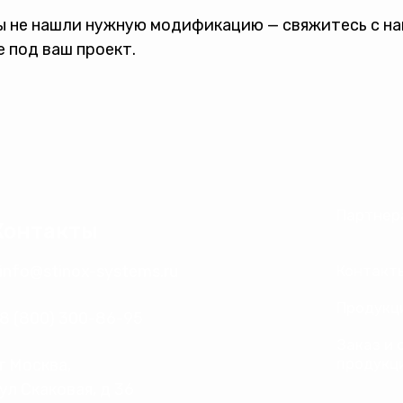
ы не нашли нужную модификацию — свяжитесь с н
 под ваш проект.
Партнер
Контакты
info@stinox-systems.ru
Контакт
Продукц
8 (800) 300-86-95
Заказ и 
продукц
г Москва,
ул Скаковая, д 36