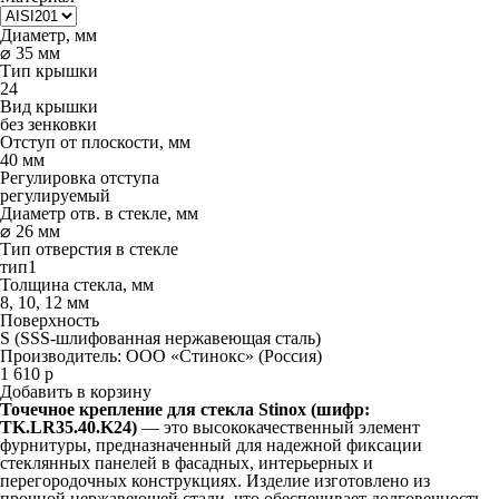
Диаметр, мм
⌀ 35 мм
Тип крышки
24
Вид крышки
без зенковки
Отступ от плоскости, мм
40 мм
Регулировка отступа
регулируемый
Диаметр отв. в стекле, мм
⌀ 26 мм
Тип отверстия в стекле
тип1
Толщина стекла, мм
8, 10, 12 мм
Поверхность
S (SSS-шлифованная нержавеющая сталь)
Производитель:
ООО «Стинокс» (Россия)
1 610
р
Добавить в корзину
Точечное крепление для стекла Stinox (шифр:
TK.LR35.40.K24)
— это высококачественный элемент
фурнитуры, предназначенный для надежной фиксации
стеклянных панелей в фасадных, интерьерных и
перегородочных конструкциях. Изделие изготовлено из
прочной нержавеющей стали, что обеспечивает долговечность,