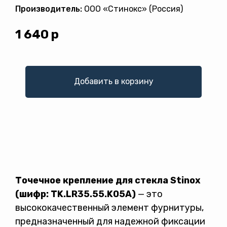
Производитель:
ООО «Стинокс» (Россия)
1 640
р
Добавить в корзину
Политикой конфиденциальности
Точечное крепление для стекла Stinox
(шифр: TK.LR35.55.K05A)
— это
высококачественный элемент фурнитуры,
предназначенный для надежной фиксации