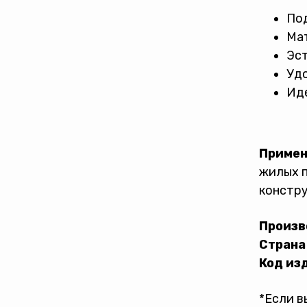
Под
Мат
Эс
Удо
Иде
Примен
жилых п
констру
Произв
Страна
Код из
*Если в