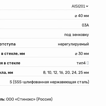
⌀ 40 мм
03A
под зенковку
 отступа
нерегулируемый
 в стекле, мм
⌀ 30 мм
я в стекле
тип4
ла, мм
8, 10, 12, 16, 20, 24, 25 мм
S (SSS-шлифованная нержавеющая сталь)
ль:
ООО «Стинокс» (Россия)