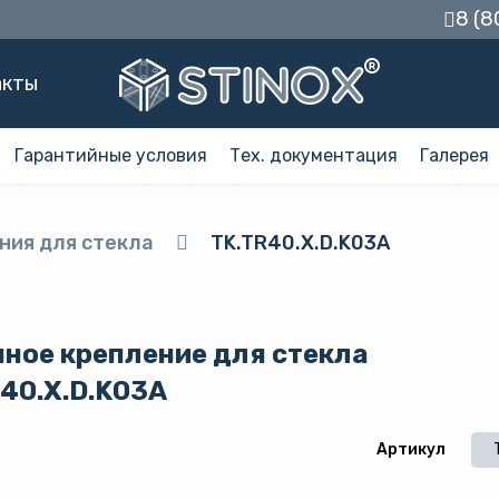
8 (8
акты
Гарантийные условия
Тех. документация
Галерея
ния для стекла
TK.TR40.X.D.K03A
ное крепление для стекла
40.X.D.K03A
Артикул