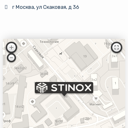
Работает на API 2ГИС
г Москва, ул Скаковая, д 36
Лицензионное соглашение
Для корректной работы Raster JS
Доехать с 2ГИС
API нужен ключ. Помощь:
api@2gis.ru